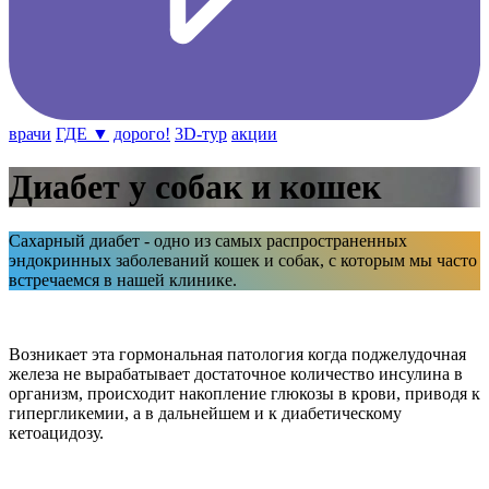
врачи
ГДЕ ▼
дорого!
3D-тур
акции
Диабет у собак и кошек
Сахарный диабет - одно из самых распространенных
эндокринных заболеваний кошек и собак, с которым мы часто
встречаемся в нашей клинике.
Возникает эта гормональная патология когда поджелудочная
железа не вырабатывает достаточное количество инсулина в
организм, происходит накопление глюкозы в крови, приводя к
гипергликемии, а в дальнейшем и к диабетическому
кетоацидозу.