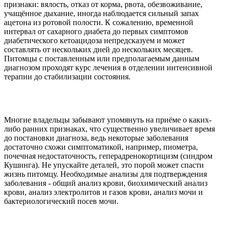
признаки: вялость, отказ от корма, рвота, обезвоживание,
учащённое дыхание, иногда наблюдается сильный запах
ацетона из ротовой полости. К сожалению, временной
интервал от сахарного диабета до первых симптомов
диабетического кетоацидоза непредсказуем и может
составлять от нескольких дней до нескольких месяцев.
Питомцы с поставленным или предполагаемым данным
диагнозом проходят курс лечения в отделении интенсивной
терапии до стабилизации состояния.
Многие владельцы забывают упомянуть на приёме о каких-
либо ранних признаках, что существенно увеличивает время
до постановки диагноза, ведь некоторые заболевания
достаточно схожи симптоматикой, например, пиометра,
почечная недостаточность, геперадренокортицизм (синдром
Кушинга). Не упускайте деталей, это порой может спасти
жизнь питомцу. Необходимые анализы для подтверждения
заболевания - общий анализ крови, биохимический анализ
крови, анализ электролитов и газов крови, анализ мочи и
бактериологический посев мочи.