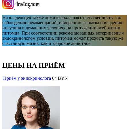
На владельцев также ложится большая ответственность - по
соблюдению рекомендаций, измерению глюкозы и введению
инсулина в домашних условиях на протяжении всей жизни
питомца. При соответствии рекомендованных ветеринарным
эндокринологом условий, питомец может прожить такую же
счастливую жизнь, как и здоровое животное.
ЦЕНЫ НА ПРИЁМ
Приём у эндокринолога
64 BYN