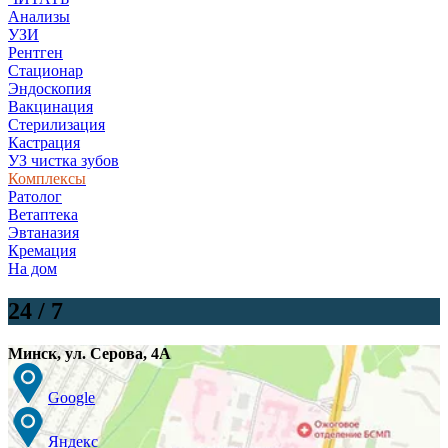
Анализы
УЗИ
Рентген
Стационар
Эндоскопия
Вакцинация
Стерилизация
Кастрация
УЗ чистка зубов
Комплексы
Ратолог
Ветаптека
Эвтаназия
Кремация
На дом
24 / 7
Минск
,
ул. Серова, 4А
Google
Яндекс