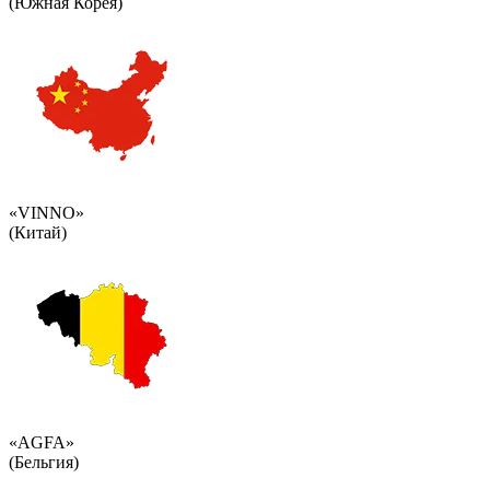
(Южная Корея)
«VINNO»
(Китай)
«AGFA»
(Бельгия)