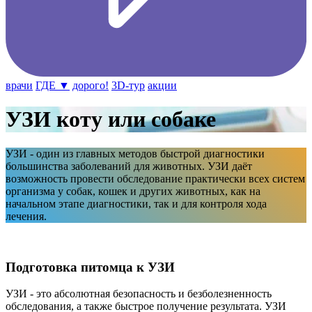
врачи
ГДЕ ▼
дорого!
3D-тур
акции
УЗИ коту или собаке
УЗИ - один из главных методов быстрой диагностики
большинства заболеваний для животных. УЗИ даёт
возможность провести обследование практически всех систем
организма у собак, кошек и других животных, как на
начальном этапе диагностики, так и для контроля хода
лечения.
Подготовка питомца к УЗИ
УЗИ - это абсолютная безопасность и безболезненность
обследования, а также быстрое получение результата. УЗИ