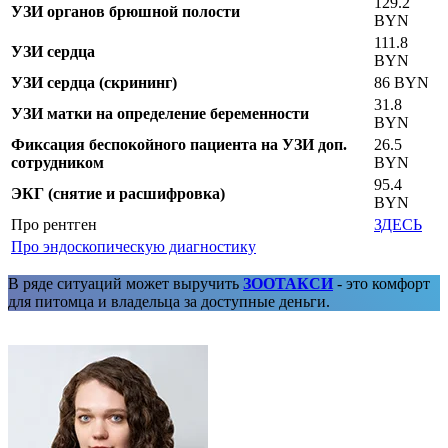
129.2
УЗИ органов брюшной полости
BYN
111.8
УЗИ сердца
BYN
УЗИ сердца (скрининг)
86 BYN
31.8
УЗИ матки на определение беременности
BYN
Фиксация беспокойного пациента на УЗИ доп.
26.5
сотрудником
BYN
95.4
ЭКГ (снятие и расшифровка)
BYN
Про рентген
ЗДЕСЬ
Про эндоскопическую диагностику
В ряде ситуаций может выручить
ЗООТАКСИ
- это комфорт
для питомца и владельца за доступные деньги.