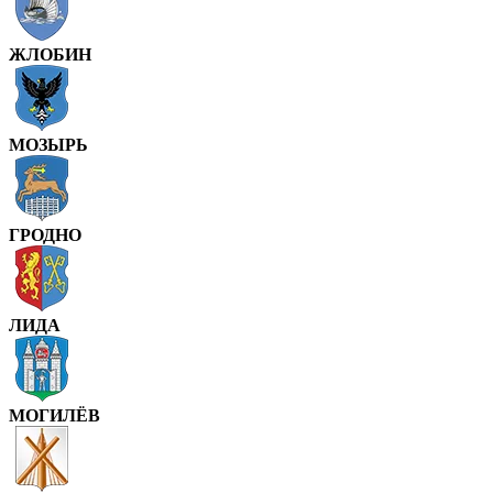
ЖЛОБИН
МОЗЫРЬ
ГРОДНО
ЛИДА
МОГИЛЁВ