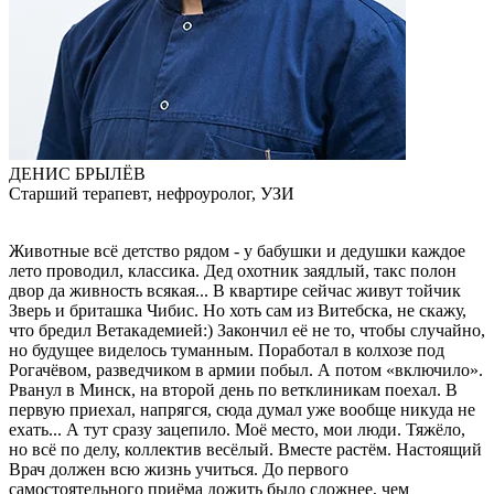
ДЕНИС БРЫЛЁВ
Старший терапевт, нефроуролог, УЗИ
Животные всё детство рядом - у бабушки и дедушки каждое
лето проводил, классика. Дед охотник заядлый, такс полон
двор да живность всякая... В квартире сейчас живут тойчик
Зверь и бриташка Чибис. Но хоть сам из Витебска, не скажу,
что бредил Ветакадемией:) Закончил её не то, чтобы случайно,
но будущее виделось туманным. Поработал в колхозе под
Рогачёвом, разведчиком в армии побыл. А потом «включило».
Рванул в Минск, на второй день по ветклиникам поехал. В
первую приехал, напрягся, сюда думал уже вообще никуда не
ехать... А тут сразу зацепило. Моё место, мои люди. Тяжёло,
но всё по делу, коллектив весёлый. Вместе растём. Настоящий
Врач должен всю жизнь учиться. До первого
самостоятельного приёма дожить было сложнее, чем