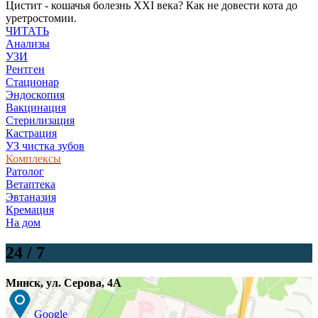
Цистит - кошачья болезнь XXI века? Как не довести кота до
уретростомии.
ЧИТАТЬ
Анализы
УЗИ
Рентген
Стационар
Эндоскопия
Вакцинация
Стерилизация
Кастрация
УЗ чистка зубов
Комплексы
Ратолог
Ветаптека
Эвтаназия
Кремация
На дом
24 / 7
Минск
,
ул. Серова, 4А
Google