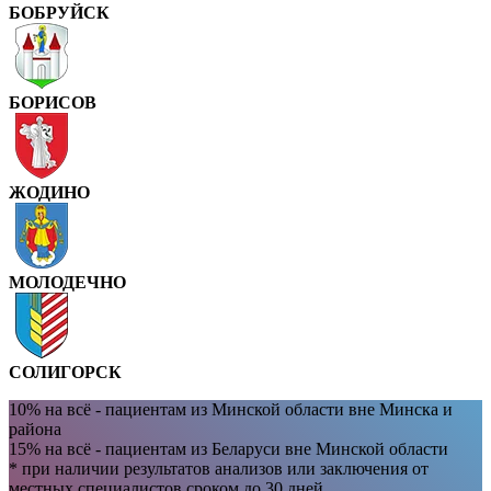
БОБРУЙСК
БОРИСОВ
ЖОДИНО
МОЛОДЕЧНО
СОЛИГОРСК
10% на всё - пациентам из Минской области вне Минска и
района
15% на всё - пациентам из Беларуси вне Минской области
* при наличии результатов анализов или заключения от
местных специалистов сроком до 30 дней