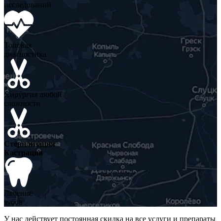
исследований
Топовая
диагностика
Хирургия любой
сложности
Стерилизация
Кастрация
Лечение
зубов
У нас действует постоянная скидка на все услуги и препараты