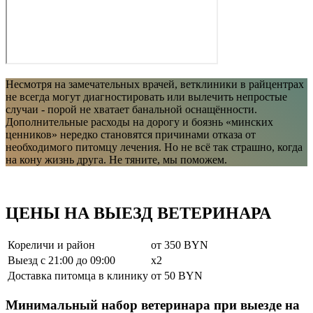
Несмотря на замечательных врачей, ветклиники в райцентрах
не всегда могут диагностировать или вылечить непростые
случаи - порой не хватает банальной оснащённости.
Дополнительные расходы на дорогу и боязнь «минских
ценников» нередко становятся причинами отказа от
необходимого питомцу лечения. Но не всё так страшно, когда
на кону жизнь друга. Не тяните, мы поможем.
ЦЕНЫ НА ВЫЕЗД ВЕТЕРИНАРА
Кореличи и район
от 350 BYN
Выезд c 21:00 до 09:00
x2
Доставка питомца в клинику
от 50 BYN
Минимальный набор ветеринара при выезде на