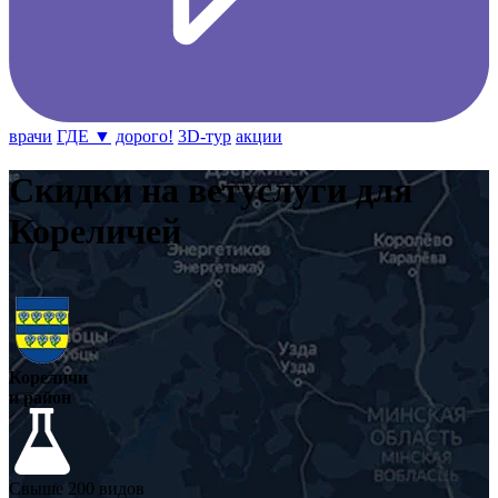
врачи
ГДЕ ▼
дорого!
3D-тур
акции
Скидки на ветуслуги для
Кореличей
Кореличи
и район
Свыше 200 видов