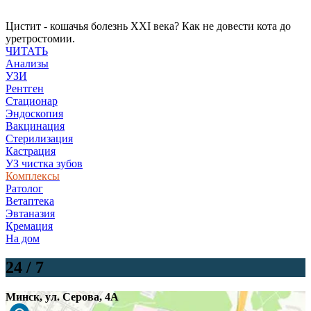
Цистит - кошачья болезнь XXI века? Как не довести кота до
уретростомии.
ЧИТАТЬ
Анализы
УЗИ
Рентген
Стационар
Эндоскопия
Вакцинация
Стерилизация
Кастрация
УЗ чистка зубов
Комплексы
Ратолог
Ветаптека
Эвтаназия
Кремация
На дом
24 / 7
Минск
,
ул. Серова, 4А