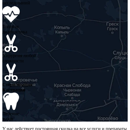
исследований
Топовая
диагностика
Хирургия любой
сложности
Стерилизация
Кастрация
Лечение
зубов
У нас действует постоянная скидка на все услуги и препараты