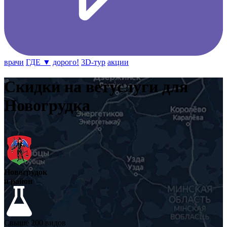
врачи
ГДЕ ▼
дорого!
3D-тур
акции
Скидки на ветуслуги для
Новогрудка
Новогрудок
и район
Свыше 200 видов