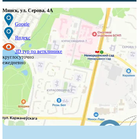
Минск
,
ул. Серова, 4А
Google
Яндекс
3D тур по ветклинике
круглосуточно
ежедневно