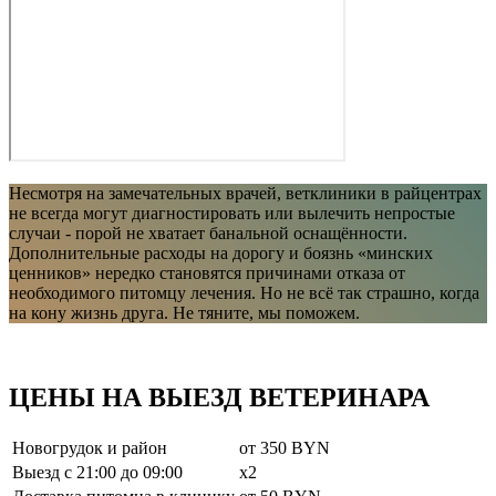
Несмотря на замечательных врачей, ветклиники в райцентрах
не всегда могут диагностировать или вылечить непростые
случаи - порой не хватает банальной оснащённости.
Дополнительные расходы на дорогу и боязнь «минских
ценников» нередко становятся причинами отказа от
необходимого питомцу лечения. Но не всё так страшно, когда
на кону жизнь друга. Не тяните, мы поможем.
ЦЕНЫ НА ВЫЕЗД ВЕТЕРИНАРА
Новогрудок и район
от 350 BYN
Выезд c 21:00 до 09:00
x2